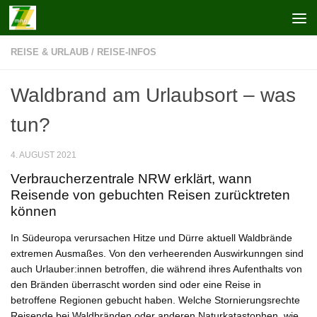
Zum Inhalt springen
REISE & URLAUB
/
REISE-INFOS
Waldbrand am Urlaubsort – was
tun?
4. AUGUST 2021
Verbraucherzentrale NRW erklärt, wann
Reisende von gebuchten Reisen zurücktreten
können
In Südeuropa verursachen Hitze und Dürre aktuell Waldbrände
extremen Ausmaßes. Von den verheerenden Auswirkunngen sind
auch Urlauber:innen betroffen, die während ihres Aufenthalts von
den Bränden überrascht worden sind oder eine Reise in
betroffene Regionen gebucht haben. Welche Stornierungsrechte
Reisende bei Waldbränden oder anderen Naturkatastophen, wie