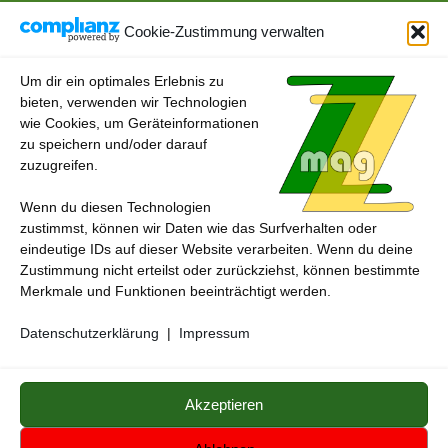
AKTUELLES
/
ESSEN & TRINKEN
/
VERBRAUCHERTIPPS
Neue Kennzeichnungspflicht an der Fleischtheke ab 1.
Cookie-Zustimmung verwalten
Februar
22. JANUAR 2024
Um dir ein optimales Erlebnis zu
bieten, verwenden wir Technologien
wie Cookies, um Geräteinformationen
zu speichern und/oder darauf
zuzugreifen.
Wenn du diesen Technologien
zustimmst, können wir Daten wie das Surfverhalten oder
eindeutige IDs auf dieser Website verarbeiten. Wenn du deine
Zustimmung nicht erteilst oder zurückziehst, können bestimmte
Merkmale und Funktionen beeinträchtigt werden.
Datenschutzerklärung
|
Impressum
ZZmag - das andere magazin © 2026.
Medienzentrum
Gerstetten
Alle genannten Marken, Warenzeichen und Logos innerhalb dieses
Akzeptieren
Medienangebotes sind durch die Marken- und Urheberechte der
jeweiligen Rechteinhaber geschützt, und dienen lediglich der