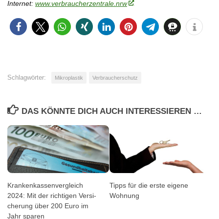
Internet:
www.verbraucherzentrale.nrw
Schlagwörter:
Mikroplastik
Verbraucherschutz
DAS KÖNNTE DICH AUCH INTERESSIEREN …
Kran­ken­kas­senvergleich
Tipps für die erste eigene
2024: Mit der richtigen Ver­si­
Wohnung
che­rung über 200 Euro im
Jahr sparen