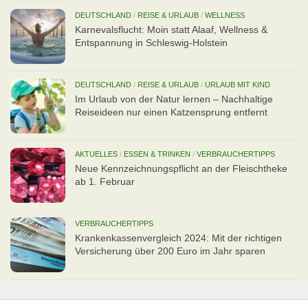
DEUTSCHLAND
/
REISE & URLAUB
/
WELLNESS
Karnevalsflucht: Moin statt Alaaf, Wellness &
Entspannung in Schleswig-Holstein
DEUTSCHLAND
/
REISE & URLAUB
/
URLAUB MIT KIND
Im Urlaub von der Natur lernen – Nachhaltige
Reiseideen nur einen Katzensprung entfernt
AKTUELLES
/
ESSEN & TRINKEN
/
VERBRAUCHERTIPPS
Neue Kennzeichnungspflicht an der Fleischtheke
ab 1. Februar
VERBRAUCHERTIPPS
Kran­ken­kas­senvergleich 2024: Mit der richtigen
Ver­si­che­rung über 200 Euro im Jahr sparen