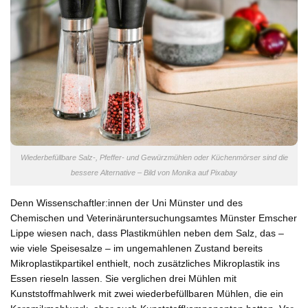
Wiederbefüllbare Salz-, Pfeffer- und Gewürzmühlen oder Küchenmörser sind die
bessere Alternative – Bild von Monika auf Pixabay
Denn Wissenschaftler:innen der Uni Münster und des
Chemischen und Veterinäruntersuchungsamtes Münster Emscher
Lippe wiesen nach, dass Plastikmühlen neben dem Salz, das –
wie viele Speisesalze – im ungemahlenen Zustand bereits
Mikroplastikpartikel enthielt, noch zusätzliches Mikroplastik ins
Essen rieseln lassen. Sie verglichen drei Mühlen mit
Kunststoffmahlwerk mit zwei wiederbefüllbaren Mühlen, die ein