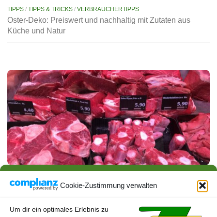
TIPPS
/
TIPPS & TRICKS
/
VERBRAUCHERTIPPS
Oster-Deko: Preiswert und nachhaltig mit Zutaten aus
Küche und Natur
AKTUELLES
/
ESSEN & TRINKEN
/
VERBRAUCHERTIPPS
Neue Kennzeichnungspflicht an der Fleischtheke ab 1.
Cookie-Zustimmung verwalten
Februar
22. JANUAR 2024
Um dir ein optimales Erlebnis zu