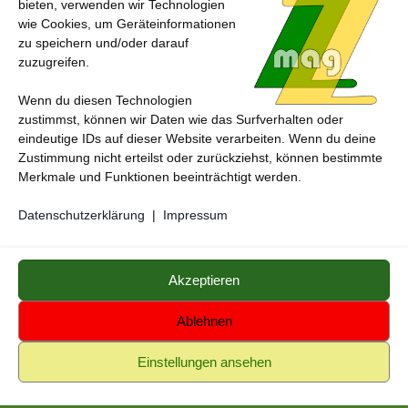
bieten, verwenden wir Technologien
wie Cookies, um Geräteinformationen
zu speichern und/oder darauf
zuzugreifen.
Wenn du diesen Technologien
zustimmst, können wir Daten wie das Surfverhalten oder
eindeutige IDs auf dieser Website verarbeiten. Wenn du deine
Zustimmung nicht erteilst oder zurückziehst, können bestimmte
Merkmale und Funktionen beeinträchtigt werden.
Datenschutzerklärung
|
Impressum
ZZmag - das andere magazin © 2026.
Medienzentrum
Gerstetten
Alle genannten Marken, Warenzeichen und Logos innerhalb dieses
Akzeptieren
Medienangebotes sind durch die Marken- und Urheberechte der
jeweiligen Rechteinhaber geschützt, und dienen lediglich der
Ablehnen
Berichterstattung und Verdeutlichung der hier veröffentlichten Inhalte
Einstellungen ansehen