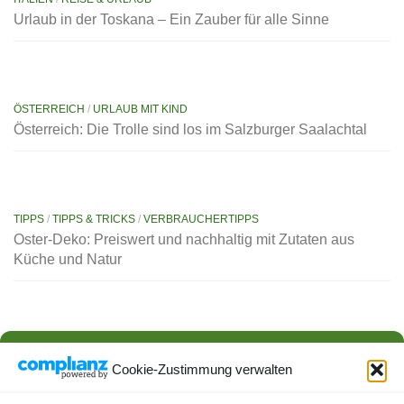
Urlaub in der Toskana – Ein Zauber für alle Sinne
ÖSTERREICH
/
URLAUB MIT KIND
Österreich: Die Trolle sind los im Salzburger Saalachtal
TIPPS
/
TIPPS & TRICKS
/
VERBRAUCHERTIPPS
Oster-Deko: Preiswert und nachhaltig mit Zutaten aus
Küche und Natur
AKTUELLES
/
ESSEN & TRINKEN
/
VERBRAUCHERTIPPS
Neue Kennzeichnungspflicht an der Fleischtheke ab 1.
Cookie-Zustimmung verwalten
Februar