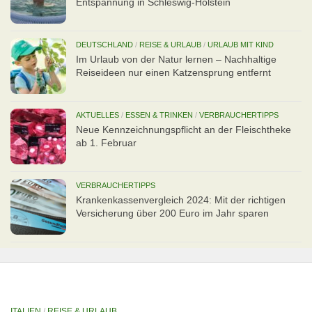
Entspannung in Schleswig-Holstein
DEUTSCHLAND
/
REISE & URLAUB
/
URLAUB MIT KIND
Im Urlaub von der Natur lernen – Nachhaltige
Reiseideen nur einen Katzensprung entfernt
AKTUELLES
/
ESSEN & TRINKEN
/
VERBRAUCHERTIPPS
Neue Kennzeichnungspflicht an der Fleischtheke
ab 1. Februar
VERBRAUCHERTIPPS
Kran­ken­kas­senvergleich 2024: Mit der richtigen
Ver­si­che­rung über 200 Euro im Jahr sparen
ITALIEN
/
REISE & URLAUB