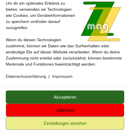
22. JANUAR 2024
Um dir ein optimales Erlebnis zu
bieten, verwenden wir Technologien
wie Cookies, um Geräteinformationen
zu speichern und/oder darauf
zuzugreifen.
Wenn du diesen Technologien
zustimmst, können wir Daten wie das Surfverhalten oder
eindeutige IDs auf dieser Website verarbeiten. Wenn du deine
Zustimmung nicht erteilst oder zurückziehst, können bestimmte
Merkmale und Funktionen beeinträchtigt werden.
Datenschutzerklärung
|
Impressum
ZZmag - das andere magazin © 2026.
Medienzentrum
Gerstetten
Alle genannten Marken, Warenzeichen und Logos innerhalb dieses
Akzeptieren
Medienangebotes sind durch die Marken- und Urheberechte der
jeweiligen Rechteinhaber geschützt, und dienen lediglich der
Ablehnen
Berichterstattung und Verdeutlichung der hier veröffentlichten Inhalte
Einstellungen ansehen