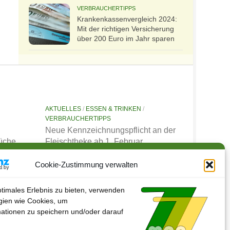
VERBRAUCHERTIPPS
Kran­ken­kas­senvergleich 2024:
Mit der richtigen Ver­si­che­rung
über 200 Euro im Jahr sparen
AKTUELLES
/
ESSEN & TRINKEN
/
VERBRAUCHERTIPPS
Neue Kennzeichnungspflicht an der
Küche
Fleischtheke ab 1. Februar
22. JANUAR 2024
Cookie-Zustimmung verwalten
ptimales Erlebnis zu bieten, verwenden
gien wie Cookies, um
ationen zu speichern und/oder darauf