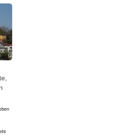
te,
n
leben
eht