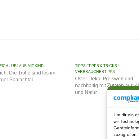
EICH
/
URLAUB MIT KIND
TIPPS
/
TIPPS & TRICKS
/
VERBRAUCHERTIPPS
ich: Die Trolle sind los im
Oster-Deko: Preiswert und
rger Saalachtal
nachhaltig mit Zutaten aus 
und Natur
Um dir ein o
wir Technolo
Geräteinform
zuzugreifen.