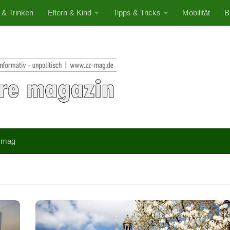
 & Trinken
Eltern & Kind
Tipps & Tricks
Mobilität
B
-mag