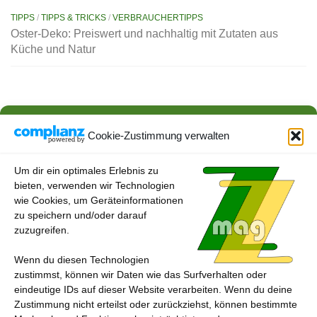
TIPPS
/
TIPPS & TRICKS
/
VERBRAUCHERTIPPS
Oster-Deko: Preiswert und nachhaltig mit Zutaten aus
Küche und Natur
AKTUELLES
/
ESSEN & TRINKEN
/
VERBRAUCHERTIPPS
Neue Kennzeichnungspflicht an der Fleischtheke ab 1.
Cookie-Zustimmung verwalten
Februar
22. JANUAR 2024
Um dir ein optimales Erlebnis zu
bieten, verwenden wir Technologien
wie Cookies, um Geräteinformationen
zu speichern und/oder darauf
zuzugreifen.
Wenn du diesen Technologien
zustimmst, können wir Daten wie das Surfverhalten oder
eindeutige IDs auf dieser Website verarbeiten. Wenn du deine
Zustimmung nicht erteilst oder zurückziehst, können bestimmte