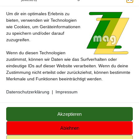
Februar
22. JANUAR 2024
Um dir ein optimales Erlebnis zu
bieten, verwenden wir Technologien
wie Cookies, um Geräteinformationen
zu speichern und/oder darauf
zuzugreifen.
Wenn du diesen Technologien
zustimmst, können wir Daten wie das Surfverhalten oder
eindeutige IDs auf dieser Website verarbeiten. Wenn du deine
Zustimmung nicht erteilst oder zurückziehst, können bestimmte
Merkmale und Funktionen beeinträchtigt werden.
Datenschutzerklärung
|
Impressum
ZZmag - das andere magazin © 2026.
Medienzentrum
Gerstetten
Alle genannten Marken, Warenzeichen und Logos innerhalb dieses
Akzeptieren
Medienangebotes sind durch die Marken- und Urheberechte der
jeweiligen Rechteinhaber geschützt, und dienen lediglich der
Ablehnen
Berichterstattung und Verdeutlichung der hier veröffentlichten Inhalte