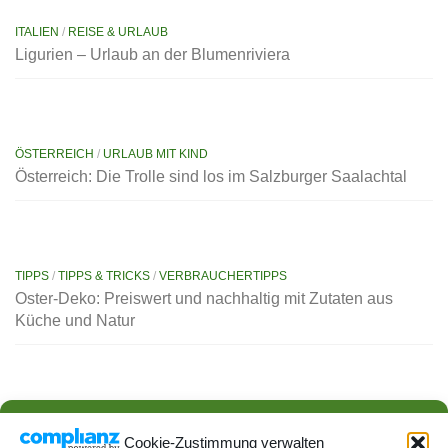
ITALIEN
/
REISE & URLAUB
Ligurien – Urlaub an der Blumenriviera
ÖSTERREICH
/
URLAUB MIT KIND
Österreich: Die Trolle sind los im Salzburger Saalachtal
TIPPS
/
TIPPS & TRICKS
/
VERBRAUCHERTIPPS
Oster-Deko: Preiswert und nachhaltig mit Zutaten aus
Küche und Natur
AKTUELLES
/
ESSEN & TRINKEN
/
VERBRAUCHERTIPPS
Neue Kennzeichnungspflicht an der Fleischtheke ab 1.
Cookie-Zustimmung verwalten