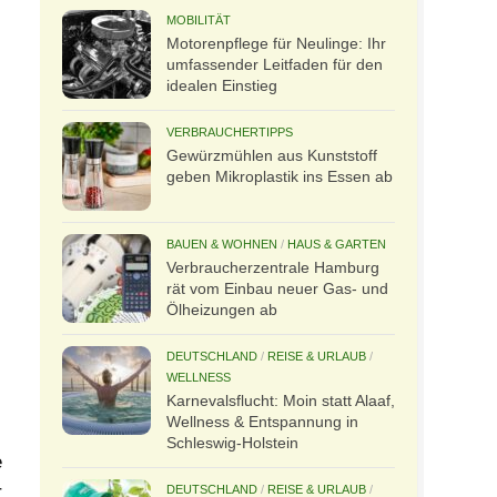
MOBILITÄT
Motorenpflege für Neulinge: Ihr
umfassender Leitfaden für den
idealen Einstieg
VERBRAUCHERTIPPS
Gewürzmühlen aus Kunststoff
geben Mikroplastik ins Essen ab
BAUEN & WOHNEN
/
HAUS & GARTEN
Verbraucherzentrale Hamburg
rät vom Einbau neuer Gas- und
Ölheizungen ab
DEUTSCHLAND
/
REISE & URLAUB
/
WELLNESS
Karnevalsflucht: Moin statt Alaaf,
Wellness & Entspannung in
Schleswig-Holstein
e
r
DEUTSCHLAND
/
REISE & URLAUB
/