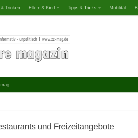
 & Trinken
Eltern & Kind
Tipps & Tricks
Mobilität
B
-mag
staurants und Freizeitangebote