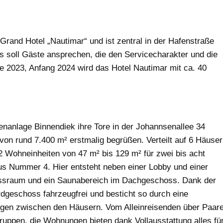
rand Hotel „Nautimar“ und ist zentral in der Hafenstraße
s soll Gäste ansprechen, die den Servicecharakter und die
e 2023, Anfang 2024 wird das Hotel Nautimar mit ca. 40
enanlage Binnendiek ihre Tore in der Johannsenallee 34
von rund 7.400 m² erstmalig begrüßen. Verteilt auf 6 Häuser
 Wohneinheiten von 47 m² bis 129 m² für zwei bis acht
us Nummer 4. Hier entsteht neben einer Lobby und einer
nessraum und ein Saunabereich im Dachgeschoss. Dank der
rdgeschoss fahrzeugfrei und besticht so durch eine
gen zwischen den Häusern. Vom Alleinreisenden über Paar
ruppen, die Wohnungen bieten dank Vollausstattung alles fü