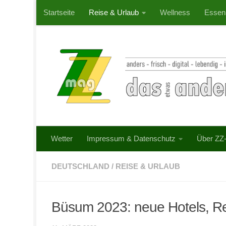
Startseite
Reise & Urlaub
Wellness
Essen
Zum Inhalt springen
Wetter
Impressum & Datenschutz
Über ZZ
DEUTSCHLAND
/
REISE & URLAUB
Büsum 2023: neue Hotels, Re