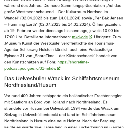
während des Jahres: Die neue Sammlungspräsentation
„Auf das
große Westmeer schauend – Der Kulturraum Nordsee im
Wandel“
(02.04.2023 bis zum 14.01.2024) sowie
„Per Bak Jensen
– Humming Earth“
(02.07.2023 bis 14.01.2024). Öffnungszeiten:
ab 19. Februar wieder dienstags bis sonntags, jeweils 10:00 bis
17:00 Uhr. Detaillierte Informationen:
mkdw.de
. Übrigens: Zum
‚Museum Kunst der Westküste‘ veröffentlichte die Tourismus-
Agentur Schleswig-Holstein kürzlich auch eine Podcastfolge –
Episode 31 von „ShoreTime – der Küstenschnack“ handelt von
den Kunstschätzen auf Föhr.
https://shoretime-
podcast.podigee.io/31-mkdw
Das Uelvesbüller Wrack im Schiffahrtsmuseum
Nordfriesland/Husum
Vor rund 400 Jahren schipperte ein holländischer Frachtensegler
mit Saatkorn an Bord von Holland nach Nordfriesland. Es
strandete vor Husum bei Uelvesbüll. 1994 wurde das Wrack am
Sielzug in Uelvesbüll entdeckt und fand im Schiffahrtsmuseum
Nordfriesland in Husum eine neue Heimat. Nach der Bergung
wurde es wurde zwei Jahre lang in einer Zuckerlösung im Ganzen