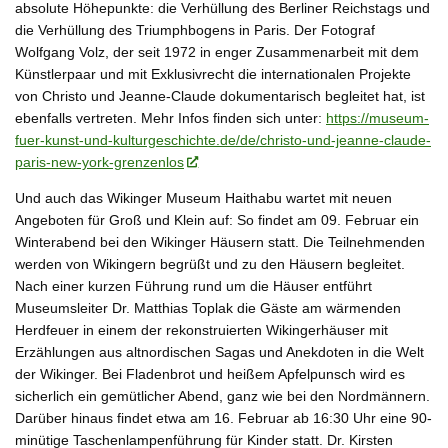
absolute Höhepunkte: die Verhüllung des Berliner Reichstags und
die Verhüllung des Triumphbogens in Paris. Der Fotograf
Wolfgang Volz, der seit 1972 in enger Zusammenarbeit mit dem
Künstlerpaar und mit Exklusivrecht die internationalen Projekte
von Christo und Jeanne-Claude dokumentarisch begleitet hat, ist
ebenfalls vertreten. Mehr Infos finden sich unter:
https://museum-
fuer-kunst-und-kulturgeschichte.de/de/christo-und-jeanne-claude-
paris-new-york-grenzenlos
Und auch das Wikinger Museum Haithabu wartet mit neuen
Angeboten für Groß und Klein auf: So findet am
09. Februar ein
Winterabend bei den Wikinger Häusern
statt. Die Teilnehmenden
werden von Wikingern begrüßt und zu den Häusern begleitet.
Nach einer kurzen Führung rund um die Häuser entführt
Museumsleiter Dr. Matthias Toplak die Gäste am wärmenden
Herdfeuer in einem der rekonstruierten Wikingerhäuser mit
Erzählungen aus altnordischen Sagas und Anekdoten in die Welt
der Wikinger. Bei Fladenbrot und heißem Apfelpunsch wird es
sicherlich ein gemütlicher Abend, ganz wie bei den Nordmännern.
Darüber hinaus findet etwa am
16. Februar ab 16:30 Uhr eine 90-
minütige Taschenlampenführung für Kinder
statt. Dr. Kirsten