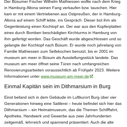
Der Büsumer Fischer Wilhelm Mathiessen wollte nach dem Krieg
in Hamburg-Altona seinen Fang verkaufen bzw. tauschen. Hier
kam er mit einem Vertriebenen aus Ostpreußen, der in Hamburg-
Altona auf einem Schiff lebte, ins Gespräch. Dieser bot ihm als
Gegenleistung einen Kochtopf an. Der war aus den Kupferplatten
eines durch Bomben beschädigten Kirchturms in Hamburg von
ihm gefertigt worden. Das Geschäft wurde abgeschlossen und so
gelangte der Kochtopf nach Büsum. Er wurde noch jahrelang von
Familie Mathiessen zum Seifekochen benutzt, bis er 2001 im
museum am meer in Büsum als Ausstellungsstück landete. Das
museum am meer öffnet seine Türen nach umfangreichen
Renovierungsarbeiten voraussichtlich ab Frühjahr 2023. Weitere
Informationen unter
www.museum-am-meer.de
.
Einmal Kapitän sein im Dithmarsium in Burg
Einst befand sich in dem Gebäude im Luftkurort Burg über vier
Generationen hinweg eine Sattlerei – heute befindet sich hier das
Dithmarsium – ein Heimatmuseum, das die Themen Schifffahrt,
Apotheke, Handwerk und Gewerbe aus zwei Jahrhunderten
zeitgemäß, lehrreich und spannend präsentiert. Auch die alte