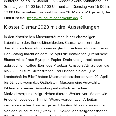
Winterpause ab 15. Januar 2023 wieder jeweils Sonnabend und
Sonntag von 14:00 bis 17:00 Uhr und am Dienstag von 15:00 bis
18:00 Uhr zu sehen. Sie wird bis zum 26. März 2023 gezeigt, der
Eintritt ist frei.
https://museum-scharbeutz.de/
Kloster Cismar 2023 mit drei Ausstellungen
In den historischen Museumsräumen in der ehemaligen
Laienkirche des Benediktinerklosters Cismar werden in der
diesjährigen Ausstellungssaison gleich drei Ausstellungen gezeigt.
Den Anfang macht ab dem 02. April
die Installation
„Literarische
Blumenwiese“
aus Styropor, Papier, Draht und getrockneten,
gebrauchten Kaffeefiltern des Preetzer Künstlers Atif Gülücü, die
bis 25. Juni zum Durchstreifen und Erleben einlädt.
„Die
Landschaft im Blick“
haben Museumsbesuchende vom 02. April
bis 02. Juli, wenn das Ostholstein-Museum eine Auswahl an
Bildern aus seiner Sammlung mit ostholsteinischem
Motivschwerpunkt zeigt. Neben älteren Werken von Malern wie
Friedrich Loos oder Hinrich Wrage werden auch Arbeiten
zeitgenössischer Künstler gezeigt. Im Anschluss daran widmet
sich das Museum der
„Grafik 2020-2022“
des zeitgenössischen