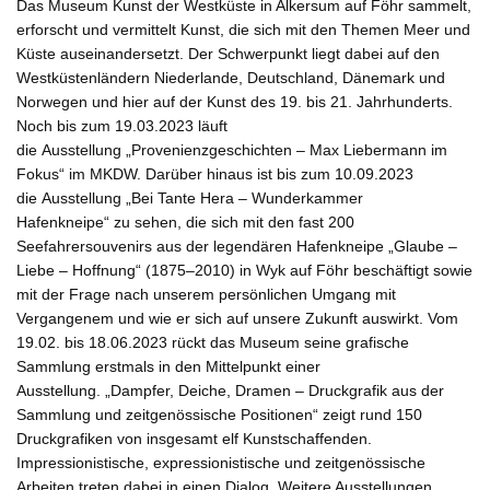
Das Museum Kunst der Westküste in Alkersum auf Föhr sammelt,
erforscht und vermittelt Kunst, die sich mit den Themen Meer und
Küste auseinandersetzt. Der Schwerpunkt liegt dabei auf den
Westküstenländern Niederlande, Deutschland, Dänemark und
Norwegen und hier auf der Kunst des 19. bis 21. Jahrhunderts.
Noch bis zum 19.03.2023 läuft
die
Ausstellung
„Provenienzgeschichten – Max Liebermann im
Fokus“
im MKDW. Darüber hinaus ist bis zum 10.09.2023
die
Ausstellung „Bei Tante Hera – Wunderkammer
Hafenkneipe“
zu sehen, die sich mit den fast 200
Seefahrersouvenirs aus der legendären Hafenkneipe „Glaube –
Liebe – Hoffnung“ (1875–2010) in Wyk auf Föhr beschäftigt sowie
mit der Frage nach unserem persönlichen Umgang mit
Vergangenem und wie er sich auf unsere Zukunft auswirkt. Vom
19.02. bis 18.06.2023 rückt das Museum seine grafische
Sammlung erstmals in den Mittelpunkt einer
Ausstellung.
„Dampfer, Deiche, Dramen – Druckgrafik aus der
Sammlung und zeitgenössische Positionen“
zeigt rund 150
Druckgrafiken von insgesamt elf Kunstschaffenden.
Impressionistische, expressionistische und zeitgenössische
Arbeiten treten dabei in einen Dialog. Weitere Ausstellungen