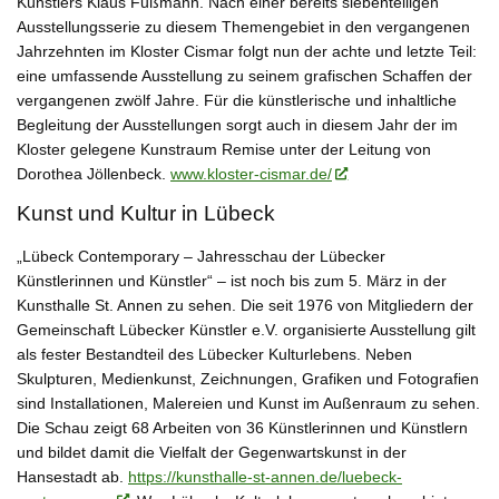
Künstlers Klaus Fußmann. Nach einer bereits siebenteiligen
Ausstellungsserie zu diesem Themengebiet in den vergangenen
Jahrzehnten im Kloster Cismar folgt nun der achte und letzte Teil:
eine umfassende Ausstellung zu seinem grafischen Schaffen der
vergangenen zwölf Jahre. Für die künstlerische und inhaltliche
Begleitung der Ausstellungen sorgt auch in diesem Jahr der im
Kloster gelegene Kunstraum Remise unter der Leitung von
Dorothea Jöllenbeck.
www.kloster-cismar.de/
Kunst und Kultur in Lübeck
„Lübeck Contemporary – Jahresschau der Lübecker
Künstlerinnen und Künstler“
– ist noch bis zum 5. März in der
Kunsthalle St. Annen zu sehen. Die seit 1976 von Mitgliedern der
Gemeinschaft Lübecker Künstler e.V. organisierte Ausstellung gilt
als fester Bestandteil des Lübecker Kulturlebens. Neben
Skulpturen, Medienkunst, Zeichnungen, Grafiken und Fotografien
sind Installationen, Malereien und Kunst im Außenraum zu sehen.
Die Schau zeigt 68 Arbeiten von 36 Künstlerinnen und Künstlern
und bildet damit die Vielfalt der Gegenwartskunst in der
Hansestadt ab.
https://kunsthalle-st-annen.de/luebeck-