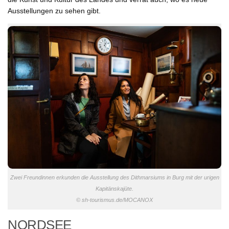
Ausstellungen zu sehen gibt.
Zwei Freundinnen erkunden die Ausstellung des Dithmarsiums in Burg mit der urigen
Kapitänskajüte.
© sh-tourismus.de/MOCANOX
NORDSEE