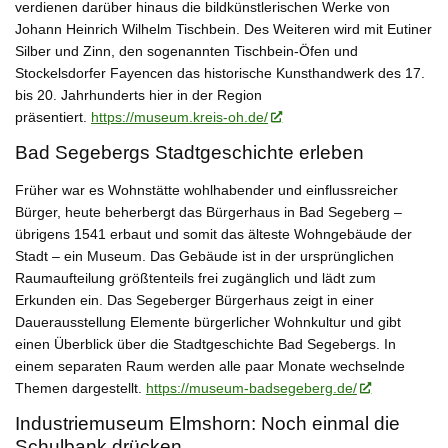
verdienen darüber hinaus die bildkünstlerischen Werke von
Johann Heinrich Wilhelm Tischbein. Des Weiteren wird mit Eutiner
Silber und Zinn, den sogenannten Tischbein-Öfen und
Stockelsdorfer Fayencen das historische Kunsthandwerk des 17.
bis 20. Jahrhunderts hier in der Region
präsentiert.
https://museum.kreis-oh.de/
Bad Segebergs Stadtgeschichte erleben
Früher war es Wohnstätte wohlhabender und einflussreicher
Bürger, heute beherbergt das Bürgerhaus in Bad Segeberg –
übrigens 1541 erbaut und somit das älteste Wohngebäude der
Stadt – ein Museum. Das Gebäude ist in der ursprünglichen
Raumaufteilung größtenteils frei zugänglich und lädt zum
Erkunden ein. Das Segeberger Bürgerhaus zeigt in einer
Dauerausstellung Elemente bürgerlicher Wohnkultur und gibt
einen Überblick über die Stadtgeschichte Bad Segebergs. In
einem separaten Raum werden alle paar Monate wechselnde
Themen dargestellt.
https://museum-badsegeberg.de/
Industriemuseum Elmshorn: Noch einmal die
Schulbank drücken