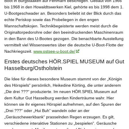
Boot in Burgstaaken auf Fehmarn besichtigen. Gebaut von 1966
bis 1968 in den Howaldtswerken Kiel, gehörte es bis 1998 dem 1.
U-Bootgeschwader an. Besonders beliebt ist der Blick durch das
echte Periskop sowie das Probeliegen in den engen
Mannschaftskojen. Technikbegeisterte werden meist durch die
Originaltorpedorohre oder den beeindruckenden Maschinenraum
in den Bann des U-Bootes gezogen. Die benachbarte Ausstellung
vermittelt viel Wissenswertes über die deutsche U-Boot-Flotte der
Nachkriegszeit.
www.ostsee-u-boot.de/
Erstes deutsches HÖR.SPIEL MUSEUM auf Gut
Hasselburg/Ostholstein
Die Idee für dieses besondere Museum stammt von der „Königin
des Hörspiels“ persönlich, Heikedine Körting, die unter anderem
„Die drei ???“ produzierte. Im neuen
HÖR.SPIEL Museum
auf
dem Kultur Gut Hasselburg werden Kinderträume wahr. Hier
können sie ihr eigenes Hörspiel aufnehmen, auf den Spuren der
„Drei ???“ oder „Hui Buh“ wandeln oder an der
„Geräuschewerkbank“ prasselnden Regen erzeugen. Es gilt,
verschiedene interaktive Stationen zu „bespielen“. Geräusche