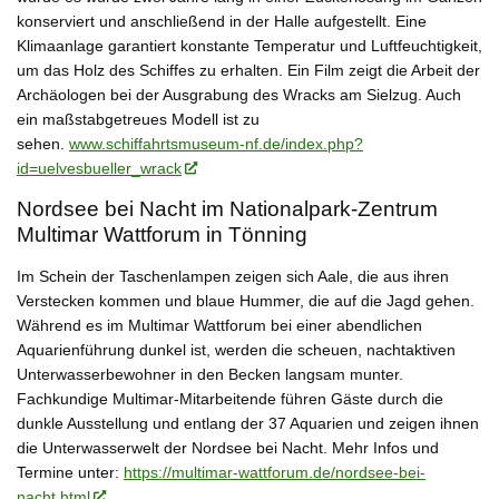
konserviert und anschließend in der Halle aufgestellt. Eine
Klimaanlage garantiert konstante Temperatur und Luftfeuchtigkeit,
um das Holz des Schiffes zu erhalten. Ein Film zeigt die Arbeit der
Archäologen bei der Ausgrabung des Wracks am Sielzug. Auch
ein maßstabgetreues Modell ist zu
sehen.
www.schiffahrtsmuseum-nf.de/index.php?
id=uelvesbueller_wrack
Nordsee bei Nacht im Nationalpark-Zentrum
Multimar Wattforum in Tönning
Im Schein der Taschenlampen zeigen sich Aale, die aus ihren
Verstecken kommen und blaue Hummer, die auf die Jagd gehen.
Während es im Multimar Wattforum bei einer abendlichen
Aquarienführung dunkel ist, werden die scheuen, nachtaktiven
Unterwasserbewohner in den Becken langsam munter.
Fachkundige Multimar-Mitarbeitende führen Gäste durch die
dunkle Ausstellung und entlang der 37 Aquarien und zeigen ihnen
die Unterwasserwelt der Nordsee bei Nacht. Mehr Infos und
Termine unter:
https://multimar-wattforum.de/nordsee-bei-
nacht.html