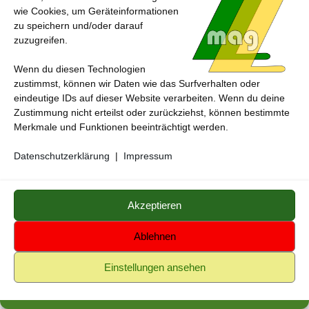
wie Cookies, um Geräteinformationen
zu speichern und/oder darauf
zuzugreifen.
Wenn du diesen Technologien
zustimmst, können wir Daten wie das Surfverhalten oder
eindeutige IDs auf dieser Website verarbeiten. Wenn du deine
Zustimmung nicht erteilst oder zurückziehst, können bestimmte
Merkmale und Funktionen beeinträchtigt werden.
ITALIEN
/
REISE & URLAUB
Urlaub in der Toskana – Ein Zauber für alle Sinne
Datenschutzerklärung
|
Impressum
Akzeptieren
Ablehnen
Einstellungen ansehen