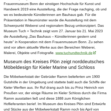
Frauenmuseum Bonn der einstigen Hochschule für Kunst und
Handwerk 2019 eine Ausstellung, die der Frage nachging, ob und
wo es bedeutende Künstlerinnen am Bauhaus gab. Für die
Präsentation in Neumünster wurde die Ausstellung mit dem
Schwerpunkt Weberei und regionalem Bezug umkonzipiert. Das
Museum Tuch + Technik zeigt vom 27. Januar bis 21. Mai 2023
die
Ausstellung
„Das Bauhaus – Künstlerinnen gestern und
heute“
in Kooperation mit dem Frauenmuseum Bonn. Zu sehen
sind vor allem aktuelle Werke aus den Bereichen Weberei,
Malerei, Objekte und Fotografie.
www.tuchundtechnik.de
Museum des Kreises Plön zeigt norddeutsches
Möbeldesign für Kieler Marine und Schloss
Die Möbelwerkstatt der Gebrüder Ramm belieferten um 1900
Gutshöfe in der Umgebung und stattete bald auch die Schiffe der
Kieler Werften aus. Ihr Ruf drang auch bis zu Prinz Heinrich von
Preußen vor, der einige Räume im Kieler Schloss durch die Firma
Ramm ausstatten ließ und diese 1888 zum Königlichen
Hoflieferanten berief. Im Museum des Kreises Plön sind Entwürfe
und Stücke aus der Möbelwerkstatt Ramm noch bis April von