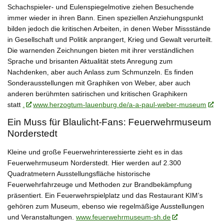
Schachspieler- und Eulenspiegelmotive ziehen Besuchende
immer wieder in ihren Bann. Einen speziellen Anziehungspunkt
bilden jedoch die kritischen Arbeiten, in denen Weber Missstände
in Gesellschaft und Politik anprangert, Krieg und Gewalt verurteilt.
Die warnenden Zeichnungen bieten mit ihrer verständlichen
Sprache und brisanten Aktualität stets Anregung zum
Nachdenken, aber auch Anlass zum Schmunzeln. Es finden
Sonderausstellungen mit Graphiken von Weber, aber auch
anderen berühmten satirischen und kritischen Graphikern
statt
.
www.herzogtum-lauenburg.de/a-a-paul-weber-museum
Ein Muss für Blaulicht-Fans: Feuerwehrmuseum
Norderstedt
Kleine und große Feuerwehrinteressierte zieht es in das
Feuerwehrmuseum Norderstedt. Hier werden auf 2.300
Quadratmetern Ausstellungsfläche historische
Feuerwehrfahrzeuge und Methoden zur Brandbekämpfung
präsentiert. Ein Feuerwehrspielplatz und das Restaurant KIM’s
gehören zum Museum, ebenso wie regelmäßige Ausstellungen
und Veranstaltungen.
www.feuerwehrmuseum-sh.de