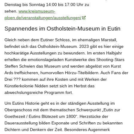
Dienstag bis Sonntag 14:00 bis 17:00 Uhr zu
sehen.
www.kreismuseum-
ploen.de/veranstaltungen/ausstellungen/
Spannendes im Ostholstein-Museum in Eutin
Gleich neben dem Eutiner Schloss, im ehemaligen Marstall,
befindet sich das Ostholstein-Museum. 2023 gibt es hier einige
hochkarätige Ausstellungen zu bewundern. Im ersten Halbjahr
erhellen die
emotionslageladen Kunstwerke des Shooting-Stars
Steffen Schwien
das Museum und werden abgelöst von
Kurst
Ards treffsicheren, humorvollen Hörzu-Titelbildern
. Auch Fans der
Drei ??? kommen auf ihre Kosten und mit
Werken der
Künstlerkolonie Nidden
setzt sich im Herbst das
abwechslungsreiche Programm fort.
Um Eutins Historie geht es in der ständigen Ausstellung im
Obergeschoss mit dem thematischen Schwerpunkt „Eutin zur
Goethezeit / Eutins Blütezeit um 1800“. Herzstücke der
Dauerausstellung bilden Exponate und Schriften zu bekannten
Dichtern und Denkern der Zeit. Besonderes Augenmerk