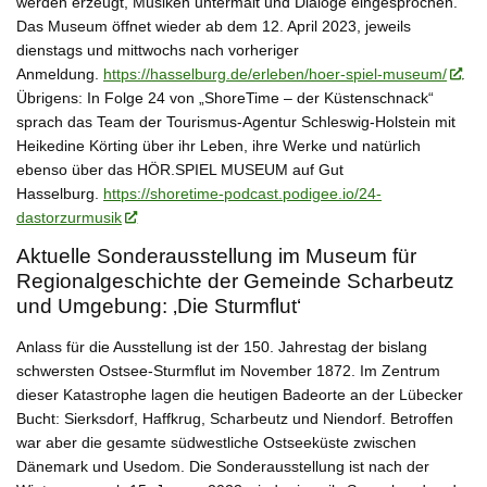
werden erzeugt, Musiken untermalt und Dialoge eingesprochen.
Das Museum öffnet wieder ab dem 12. April 2023, jeweils
dienstags und mittwochs nach vorheriger
Anmeldung.
https://hasselburg.de/erleben/hoer-spiel-museum/
.
Übrigens: In Folge 24 von „ShoreTime – der Küstenschnack“
sprach das Team der Tourismus-Agentur Schleswig-Holstein mit
Heikedine Körting über ihr Leben, ihre Werke und natürlich
ebenso über das HÖR.SPIEL MUSEUM auf Gut
Hasselburg.
https://shoretime-podcast.podigee.io/24-
dastorzurmusik
Aktuelle Sonderausstellung im Museum für
Regionalgeschichte der Gemeinde Scharbeutz
und Umgebung: ‚Die Sturmflut‘
Anlass für die Ausstellung ist der 150. Jahrestag der bislang
schwersten Ostsee-Sturmflut im November 1872. Im Zentrum
dieser Katastrophe lagen die heutigen Badeorte an der Lübecker
Bucht: Sierksdorf, Haffkrug, Scharbeutz und Niendorf. Betroffen
war aber die gesamte südwestliche Ostseeküste zwischen
Dänemark und Usedom. Die Sonderausstellung ist nach der