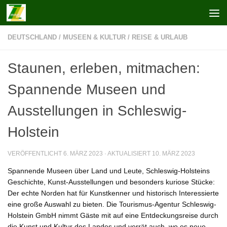
Zum Inhalt springen
DEUTSCHLAND
/
MUSEEN & KULTUR
/
REISE & URLAUB
Staunen, erleben, mitmachen:
Spannende Museen und
Ausstellungen in Schleswig-
Holstein
VERÖFFENTLICHT
6. MÄRZ 2023
· AKTUALISIERT
10. MÄRZ 2023
Spannende Museen über Land und Leute, Schleswig-Holsteins
Geschichte, Kunst-Ausstellungen und besonders kuriose Stücke:
Der echte Norden hat für Kunstkenner und historisch Interessierte
eine große Auswahl zu bieten. Die Tourismus-Agentur Schleswig-
Holstein GmbH nimmt Gäste mit auf eine Entdeckungsreise durch
die Kunst und Kultur des Landes und verrät auch, wo es neue