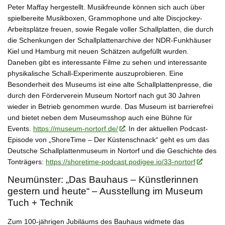
Peter Maffay hergestellt. Musikfreunde können sich auch über
spielbereite Musikboxen, Grammophone und alte Discjockey-
Arbeitsplätze freuen, sowie Regale voller Schallplatten, die durch
die Schenkungen der Schallplattenarchive der NDR-Funkhäuser
Kiel und Hamburg mit neuen Schätzen aufgefüllt wurden.
Daneben gibt es interessante Filme zu sehen und interessante
physikalische Schall-Experimente auszuprobieren. Eine
Besonderheit des Museums ist eine alte Schallplattenpresse, die
durch den Förderverein Museum Nortorf nach gut 30 Jahren
wieder in Betrieb genommen wurde. Das Museum ist barrierefrei
und bietet neben dem Museumsshop auch eine Bühne für
Events.
https://museum-nortorf.de/
. In der aktuellen Podcast-
Episode von „ShoreTime – Der Küstenschnack“ geht es um das
Deutsche Schallplattenmuseum in Nortorf und die Geschichte des
Tonträgers:
https://shoretime-podcast.podigee.io/33-nortorf
Neumünster: „Das Bauhaus – Künstlerinnen
gestern und heute“ – Ausstellung im Museum
Tuch + Technik
Zum 100-jährigen Jubiläums des Bauhaus widmete das