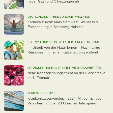
neuer Gas- und Ölheizungen ab
DEUTSCHLAND
/
REISE & URLAUB
/
WELLNESS
Karnevalsflucht: Moin statt Alaaf, Wellness &
Entspannung in Schleswig-Holstein
DEUTSCHLAND
/
REISE & URLAUB
/
URLAUB MIT KIND
Im Urlaub von der Natur lernen – Nachhaltige
Reiseideen nur einen Katzensprung entfernt
AKTUELLES
/
ESSEN & TRINKEN
/
VERBRAUCHERTIPPS
Neue Kennzeichnungspflicht an der Fleischtheke
ab 1. Februar
VERBRAUCHERTIPPS
Kran­ken­kas­senvergleich 2024: Mit der richtigen
Ver­si­che­rung über 200 Euro im Jahr sparen