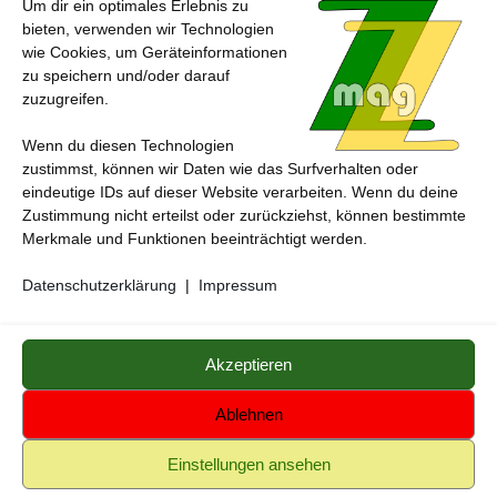
22. JANUAR 2024
Um dir ein optimales Erlebnis zu
bieten, verwenden wir Technologien
wie Cookies, um Geräteinformationen
zu speichern und/oder darauf
zuzugreifen.
Wenn du diesen Technologien
zustimmst, können wir Daten wie das Surfverhalten oder
eindeutige IDs auf dieser Website verarbeiten. Wenn du deine
Zustimmung nicht erteilst oder zurückziehst, können bestimmte
Merkmale und Funktionen beeinträchtigt werden.
Datenschutzerklärung
|
Impressum
ZZmag - das andere magazin © 2026.
Medienzentrum
Gerstetten
Alle genannten Marken, Warenzeichen und Logos innerhalb dieses
Akzeptieren
Medienangebotes sind durch die Marken- und Urheberechte der
jeweiligen Rechteinhaber geschützt, und dienen lediglich der
Ablehnen
Berichterstattung und Verdeutlichung der hier veröffentlichten Inhalte
Einstellungen ansehen