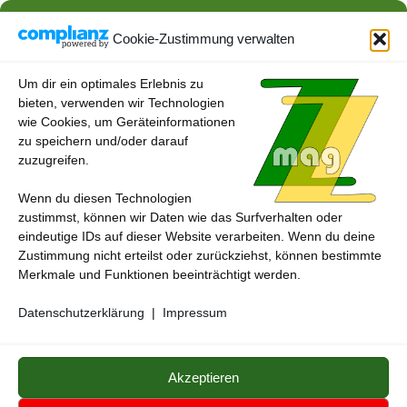
AKTUELLES
/
ESSEN & TRINKEN
/
VERBRAUCHERTIPPS
Neue Kennzeichnungspflicht an der Fleischtheke ab 1.
Cookie-Zustimmung verwalten
Februar
22. JANUAR 2024
Um dir ein optimales Erlebnis zu
bieten, verwenden wir Technologien
wie Cookies, um Geräteinformationen
zu speichern und/oder darauf
zuzugreifen.
Wenn du diesen Technologien
zustimmst, können wir Daten wie das Surfverhalten oder
eindeutige IDs auf dieser Website verarbeiten. Wenn du deine
Zustimmung nicht erteilst oder zurückziehst, können bestimmte
Merkmale und Funktionen beeinträchtigt werden.
Datenschutzerklärung
|
Impressum
ZZmag - das andere magazin © 2026.
Medienzentrum
Gerstetten
Alle genannten Marken, Warenzeichen und Logos innerhalb dieses
Akzeptieren
Medienangebotes sind durch die Marken- und Urheberechte der
jeweiligen Rechteinhaber geschützt, und dienen lediglich der